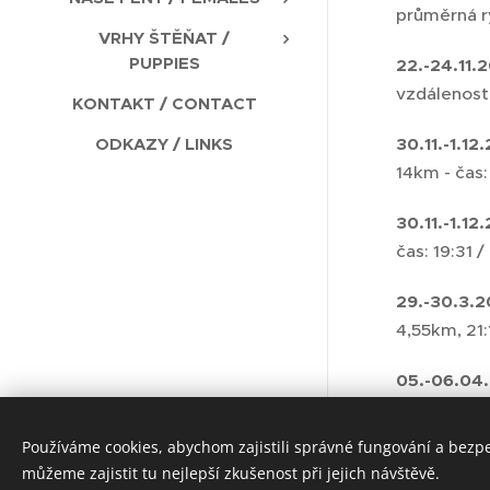
průměrná r
VRHY ŠTĚŇAT /
PUPPIES
22.-24.11
vzdálenost
KONTAKT / CONTACT
ODKAZY / LINKS
30.11.-1.1
14km - čas:
30.11.-1.1
čas: 19:31 
29.-30.3.2
4,55km, 21:
05.-06.04.
4,8km, 19:1
SAMOYED & GREENLAND DOG
Používáme cookies, abychom zajistili správné fungování a bezp
můžeme zajistit tu nejlepší zkušenost při jejich návštěvě.