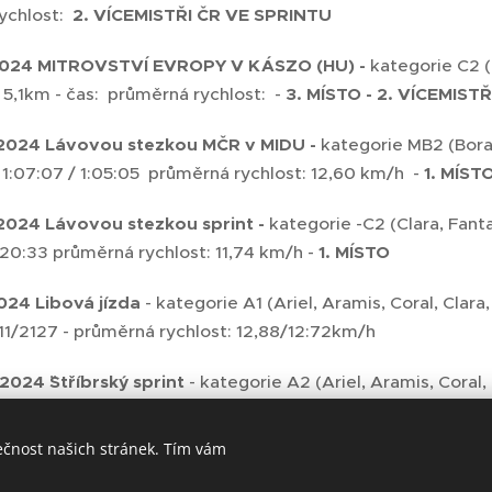
ychlost:
2. VÍCEMISTŘI ČR VE SPRINTU
.2024 MITROVSTVÍ EVROPY V KÁSZO (HU) -
kategorie C2 (
 5,1km - čas: průměrná rychlost: -
3. MÍSTO -
2. VÍCEMIST
2.2024 Lávovou stezkou MČR v MIDU -
kategorie MB2 (Bora,
 1:07:07 / 1:05:05 průměrná rychlost: 12,60 km/h -
1. MÍSTO
2.2024 Lávovou stezkou sprint -
kategorie -C2 (Clara, Fanta
/ 20:33 průměrná rychlost: 11,74 km/h -
1. MÍSTO
024 Libová jízda
- kategorie A1 (Ariel, Aramis, Coral, Clara
11/2127 - průměrná rychlost: 12,88/12:72km/h
2024 ¨Stříbrský sprint
- kategorie A2 (Ariel, Aramis, Coral,
0/19:21 - průměrná rychlost: 15,03/14:88km/h -
1. MÍSTO
ečnost našich stránek. Tím vám