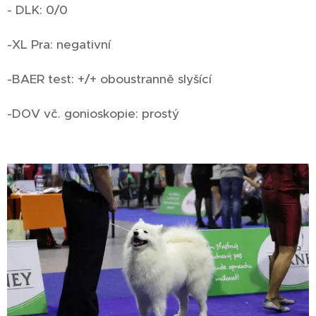
- DLK: 0/0
-XL Pra: negativní
-BAER test: +/+ oboustranně slyšící
-DOV vč. gonioskopie: prostý