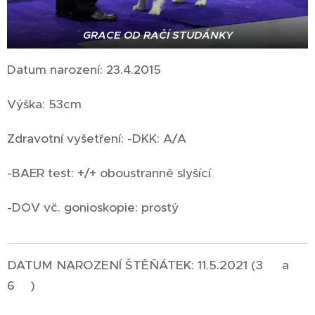
GRACE OD RAČÍ STUDÁNKY
Datum narození: 23.4.2015
Výška: 53cm
Zdravotní vyšetření: -DKK: A/A
-BAER test: +/+ oboustranně slyšící
-DOV vč. gonioskopie: prostý
DATUM NAROZENÍ ŠTĚŇÁTEK: 11.5.2021 (3
♀
a
6
♂
)