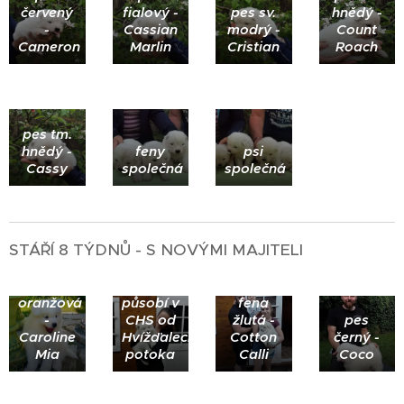
červený
fialový -
pes sv.
hnědý -
-
Cassian
modrý -
Count
Cameron
Marlin
Cristian
Roach
pes tm.
hnědý -
feny
psi
Cassy
společná
společná
STÁŘÍ 8 TÝDNŮ - S NOVÝMI MAJITELI
fena
růžová -
fena
Coral -
oranžová
působí v
fena
-
CHS od
žlutá -
pes
Caroline
Hvížďaleckého
Cotton
černý -
Mia
potoka
Calli
Coco