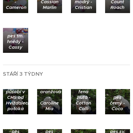
-
Cassian
modrý -
Count
Cameron
Marlin
Cristian
Roach
pes tm.
hnědý -
Cassy
STÁŘÍ 3 TÝDNY
fena
růžová -
Coral -
fena
působí v
oranžová
fena
CHS od
-
žlutá -
pes
Hvížďaleckého
Caroline
Cotton
černý -
potoka
Mia
Calli
Coco
pes
pes
pes sv.