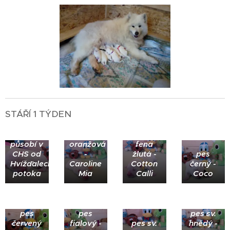
STÁŘÍ 1 TÝDEN
fena
růžová -
Coral -
fena
působí v
oranžová
fena
CHS od
-
žlutá -
pes
Hvížďaleckého
Caroline
Cotton
černý -
potoka
Mia
Calli
Coco
pes
pes
pes sv.
červený
fialový -
pes sv.
hnědý -