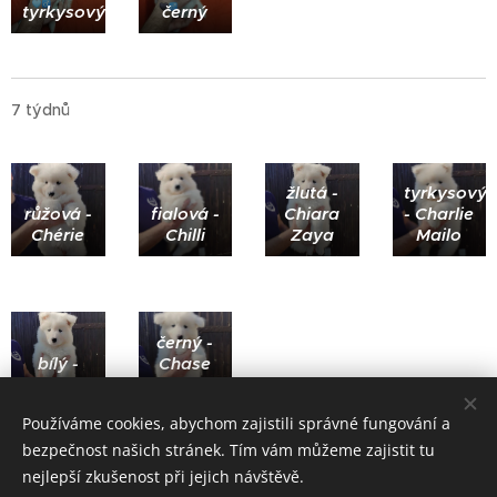
tyrkysový
černý
7 týdnů
žlutá -
tyrkysový
růžová -
fialová -
Chiara
- Charlie
Chérie
Chilli
Zaya
Mailo
černý -
bílý -
Chase
Chris
Sirius
Používáme cookies, abychom zajistili správné fungování a
bezpečnost našich stránek. Tím vám můžeme zajistit tu
nejlepší zkušenost při jejich návštěvě.