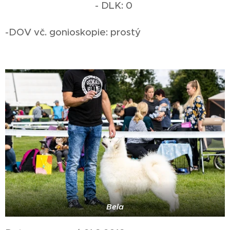
- DLK: 0
-DOV vč. gonioskopie: prostý
Bela