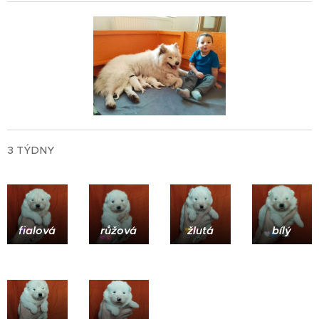
3 TÝDNY
fialová
růžová
žlutá
bílý